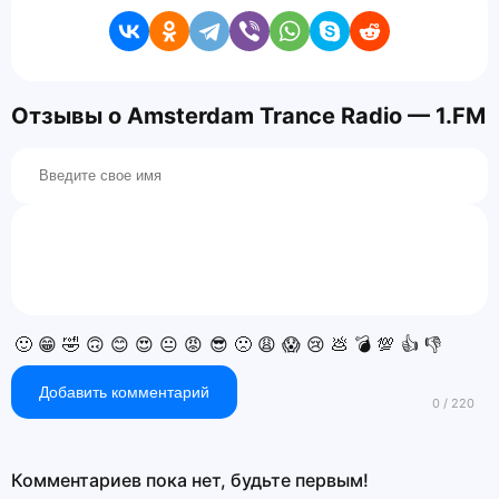
Отзывы о Amsterdam Trance Radio — 1.FM
🙂
😁
🤣
🙃
😊
😍
😐
😡
😎
🙁
😩
😱
😢
💩
💣
💯
👍
👎
Добавить комментарий
Комментариев пока нет, будьте первым!