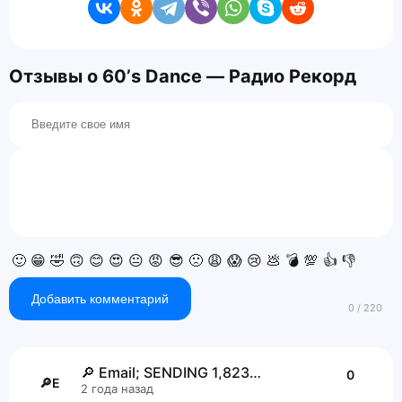
Отзывы о 60’s Dance — Радио Рекорд
🙂
😁
🤣
🙃
😊
😍
😐
😡
😎
🙁
😩
😱
😢
💩
💣
💯
👍
👎
Добавить комментарий
🔎 Email; SENDING 1,82359 BTC. Get >> https://telegra.ph/Go-to-your-personal-cabinet-08-25?hs=66fc9eded07dacea9bf770ce0826113d& 🔎
0
🔎E
2 года назад