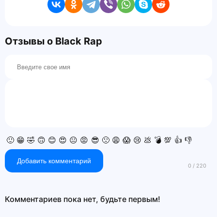
Отзывы о Black Rap
🙂
😁
🤣
🙃
😊
😍
😐
😡
😎
🙁
😩
😱
😢
💩
💣
💯
👍
👎
Добавить комментарий
Комментариев пока нет, будьте первым!