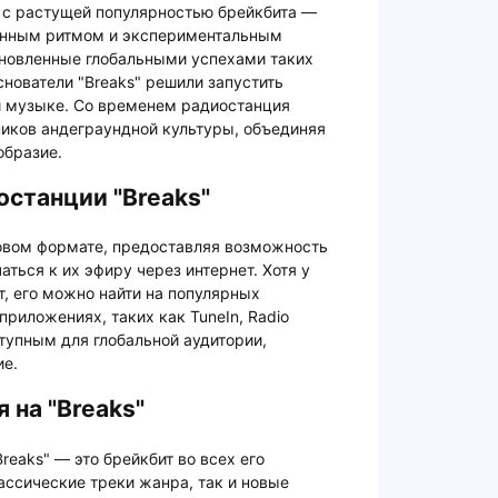
о с растущей популярностью брейкбита —
анным ритмом и экспериментальным
новленные глобальными успехами таких
 основатели "Breaks" решили запустить
й музыке. Со временем радиостанция
ников андеграундной культуры, объединяя
образие.
станции "Breaks"
ровом формате, предоставляя возможность
ться к их эфиру через интернет. Хотя у
, его можно найти на популярных
риложениях, таких как TuneIn, Radio
ступным для глобальной аудитории,
ие.
 на "Breaks"
eaks" — это брейкбит во всех его
ассические треки жанра, так и новые