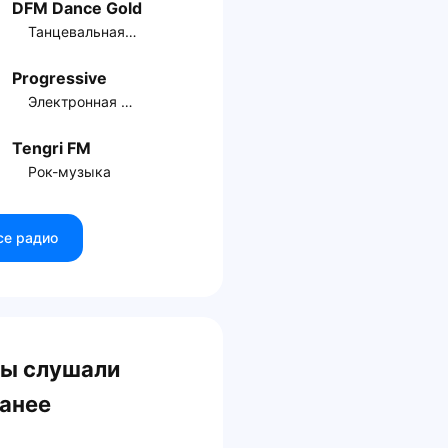
DFM Dance Gold
Танцевальная музыка
Progressive
Электронная музыка
Tengri FM
Рок-музыка
се радио
ы слушали
анее