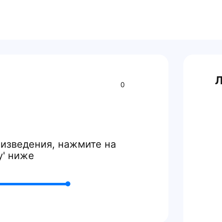
Л
0
изведения, нажмите на
y' ниже