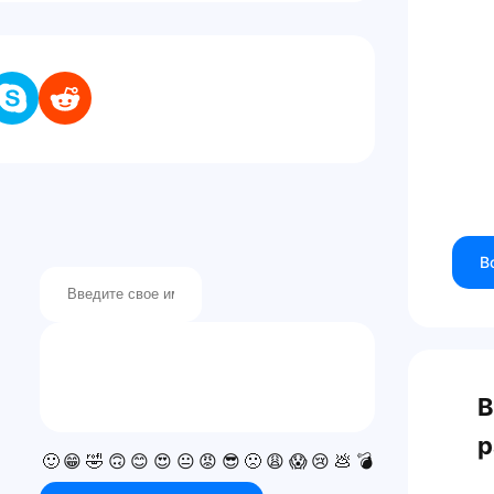
В
В
р
🙂
😁
🤣
🙃
😊
😍
😐
😡
😎
🙁
😩
😱
😢
💩
💣
💯
👍
👎