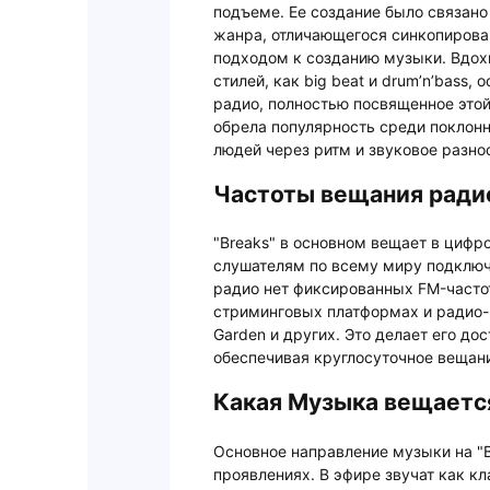
подъеме. Ее создание было связан
жанра, отличающегося синкопиров
подходом к созданию музыки. Вдох
стилей, как big beat и drum’n’bass,
радио, полностью посвященное это
обрела популярность среди поклон
людей через ритм и звуковое разно
Частоты вещания радио
"Breaks" в основном вещает в циф
слушателям по всему миру подключа
радио нет фиксированных FM-частот
стриминговых платформах и радио-п
Garden и других. Это делает его до
обеспечивая круглосуточное вещан
Какая Музыка вещается
Основное направление музыки на "Br
проявлениях. В эфире звучат как кл