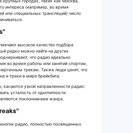
в крупных городах, таких как Москва,
го интереса (например, во время
й или специальных трансляций) число
личиваться.
s"
отмечают высокое качество подбора
рый редко можно найти на других
одчеркивают, что радио идеально
ия во время работы или занятий спортом,
нергичным трекам. Также люди ценят, что
а и треки в мире брейкбита.
, касаются узкой направленности радио:
вать усталость от однотипности
являются поклонниками жанра.
reaks"
немногих радио, полностью посвященных