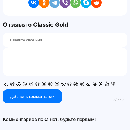
Отзывы о Classic Gold
🙂
😁
🤣
🙃
😊
😍
😐
😡
😎
🙁
😩
😱
😢
💩
💣
💯
👍
👎
Добавить комментарий
Комментариев пока нет, будьте первым!