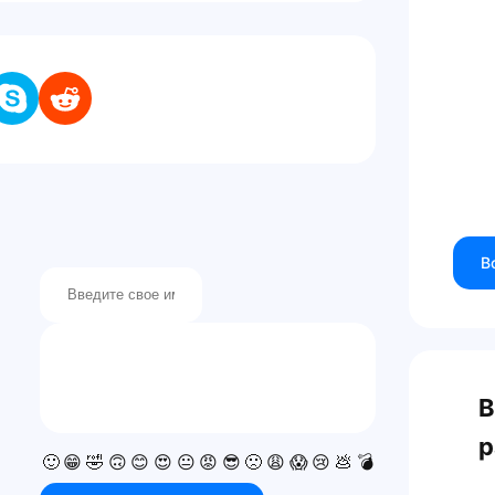
В
В
р
🙂
😁
🤣
🙃
😊
😍
😐
😡
😎
🙁
😩
😱
😢
💩
💣
💯
👍
👎