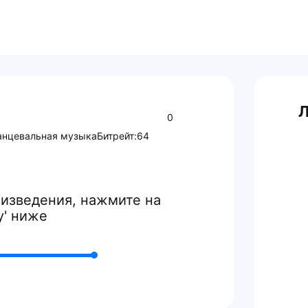
Л
0
анцевальная музыка
Битрейт:
64
изведения, нажмите на
y' ниже