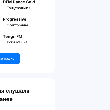
DFM Dance Gold
Танцевальная музыка
Progressive
Электронная музыка
Tengri FM
Рок-музыка
се радио
ы слушали
анее