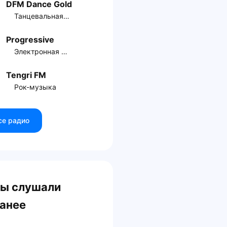
DFM Dance Gold
Танцевальная музыка
Progressive
Электронная музыка
Tengri FM
Рок-музыка
се радио
ы слушали
анее