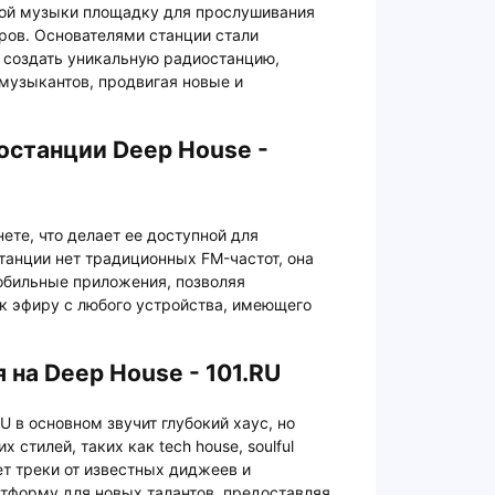
ной музыки площадку для прослушивания
ров. Основателями станции стали
 создать уникальную радиостанцию,
музыкантов, продвигая новые и
останции Deep House -
нете, что делает ее доступной для
станции нет традиционных FM-частот, она
обильные приложения, позволяя
к эфиру с любого устройства, имеющего
 на Deep House - 101.RU
U в основном звучит глубокий хаус, но
стилей, таких как tech house, soulful
ует треки от известных диджеев и
тформу для новых талантов, предоставляя