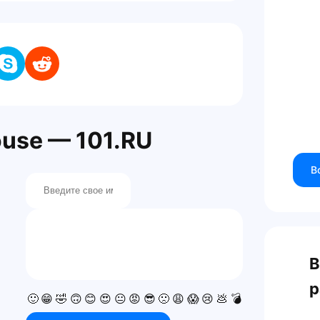
use — 101.RU
В
В
р
🙂
😁
🤣
🙃
😊
😍
😐
😡
😎
🙁
😩
😱
😢
💩
💣
💯
👍
👎