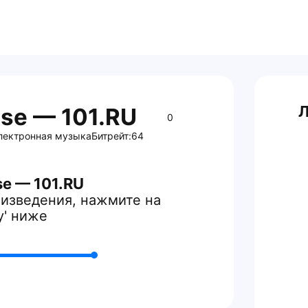
Л
se — 101.RU
0
лектронная музыка
Битрейт:
64
e — 101.RU
изведения, нажмите на
y' ниже