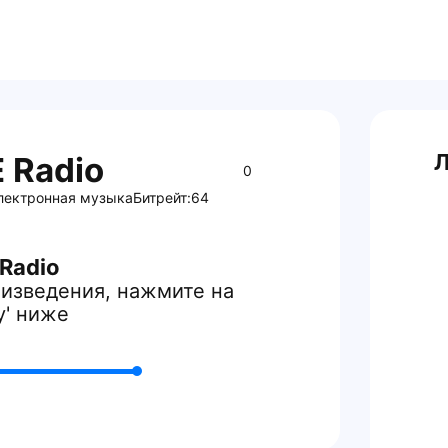
Л
 Radio
0
лектронная музыка
Битрейт:
64
Radio
изведения, нажмите на
y' ниже