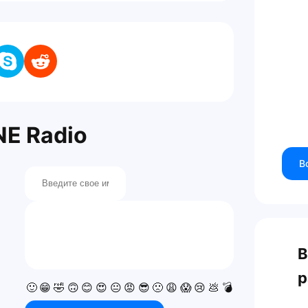
E Radio
В
В
р
🙂
😁
🤣
🙃
😊
😍
😐
😡
😎
🙁
😩
😱
😢
💩
💣
💯
👍
👎