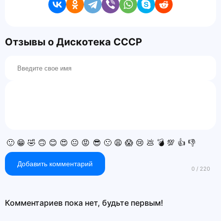
Отзывы о Дискотека СССР
🙂
😁
🤣
🙃
😊
😍
😐
😡
😎
🙁
😩
😱
😢
💩
💣
💯
👍
👎
Добавить комментарий
Комментариев пока нет, будьте первым!