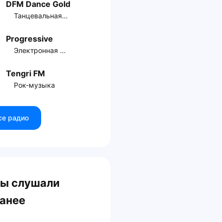
DFM Dance Gold
Танцевальная музыка
Progressive
Электронная музыка
Tengri FM
Рок-музыка
се радио
ы слушали
анее