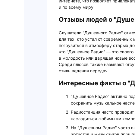
интернете, что позволяет привлекат
и по всему миру.
Отзывы людей о "Душе
Слушатели "Душевного Радио" отмеч
для тех, кто устал от современных
погрузиться в атмосферу старых до
что "Душевное Радио" — это своег
в молодость или дарящая новые во
Среди плюсов также называют отсу
стиль ведения передач.
Интересные факты о "
"Душевное Радио" активно по
сохранить музыкальное насле
Радиостанция часто проводит 
насладиться любимыми компо
На "Душевном Радио" часто в
артистов и музыкантов прошло