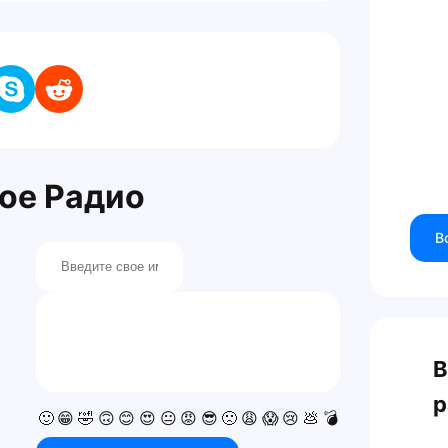
ое Радио
В
В
р
🙂
😁
🤣
🙃
😊
😍
😐
😡
😎
🙁
😩
😱
😢
💩
💣
💯
👍
👎