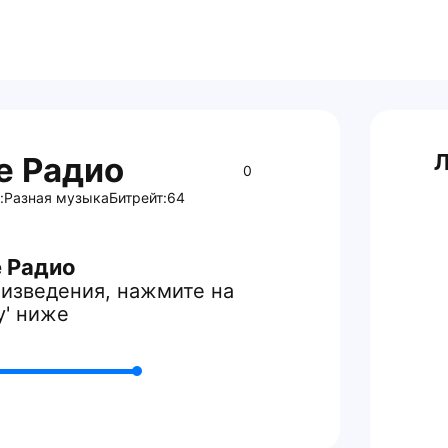
Л
е Радио
0
:
Разная музыка
Битрейт:
64
 Радио
изведения, нажмите на
y' ниже