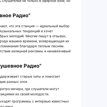
ь слушателей не только в эфирной зоне, но
вное Радио"
ают, что эта станция — идеальный выбор
 музыкальных тенденций и хочет
брых мелодий. Многие пишут в отзывах,
о рода машина времени, возвращающая их
споминания благодаря теплым песням.
тствие излишней рекламы и ненавязчивый
Душевное Радио"
ддерживает старые хиты и помогает
дие разных эпох.
ретро-вечера, где слушатели могут
зициями из своей молодости.
ыходят программы с интервью известных
го века.