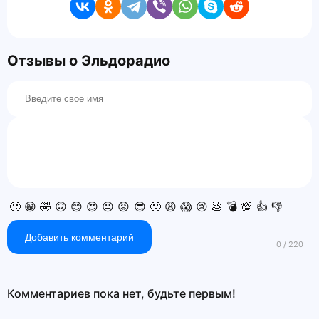
Отзывы о Эльдорадио
🙂
😁
🤣
🙃
😊
😍
😐
😡
😎
🙁
😩
😱
😢
💩
💣
💯
👍
👎
Добавить комментарий
Комментариев пока нет, будьте первым!