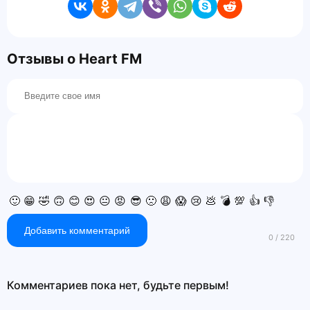
Отзывы о Heart FM
🙂
😁
🤣
🙃
😊
😍
😐
😡
😎
🙁
😩
😱
😢
💩
💣
💯
👍
👎
Добавить комментарий
Комментариев пока нет, будьте первым!