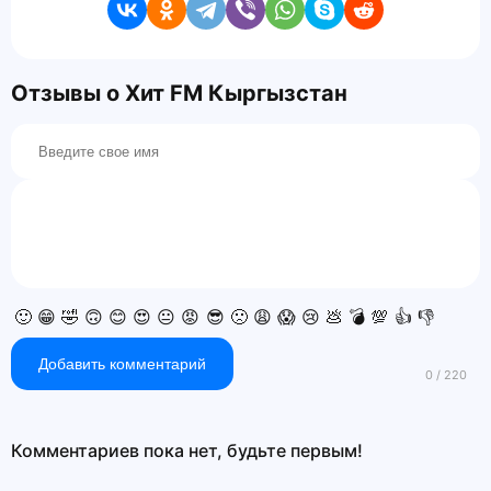
Отзывы о Хит FM Кыргызстан
🙂
😁
🤣
🙃
😊
😍
😐
😡
😎
🙁
😩
😱
😢
💩
💣
💯
👍
👎
Добавить комментарий
Комментариев пока нет, будьте первым!