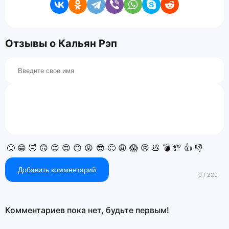
Отзывы о Кальян Рэп
🙂
😁
🤣
🙃
😊
😍
😐
😡
😎
🙁
😩
😱
😢
💩
💣
💯
👍
👎
Добавить комментарий
Комментариев пока нет, будьте первым!