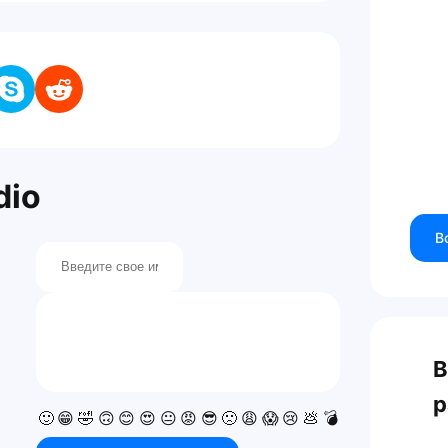
dio
В
В
р
🙂
😁
🤣
🙃
😊
😍
😐
😡
😎
🙁
😩
😱
😢
💩
💣
💯
👍
👎