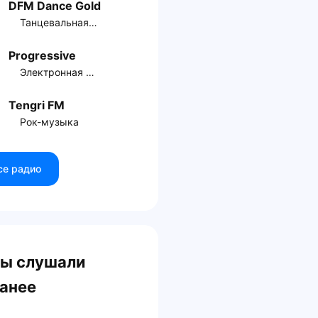
DFM Dance Gold
Танцевальная музыка
Progressive
Электронная музыка
Tengri FM
Рок-музыка
се радио
ы слушали
анее