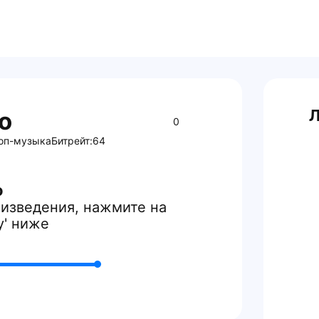
Л
o
0
оп-музыка
Битрейт:
64
o
изведения, нажмите на
y' ниже