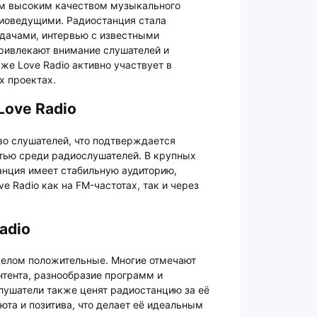
оим высоким качеством музыкального
иоведущими. Радиостанция стала
дачами, интервью с известными
привлекают внимание слушателей и
же Love Radio активно участвует в
х проектах.
Love Radio
во слушателей, что подтверждается
тью среди радиослушателей. В крупных
анция имеет стабильную аудиторию,
e Radio как на FM-частотах, так и через
adio
 целом положительные. Многие отмечают
тента, разнообразие программ и
ушатели также ценят радиостанцию за её
юта и позитива, что делает её идеальным