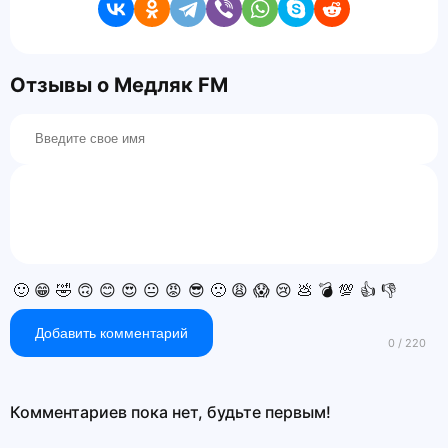
Отзывы о Медляк FM
🙂
😁
🤣
🙃
😊
😍
😐
😡
😎
🙁
😩
😱
😢
💩
💣
💯
👍
👎
Добавить комментарий
Комментариев пока нет, будьте первым!