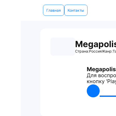
Главная
Контакты
Megapoli
Страна:
Россия
Жанр:
Т
Megapolis
Для воспро
кнопку 'Pla