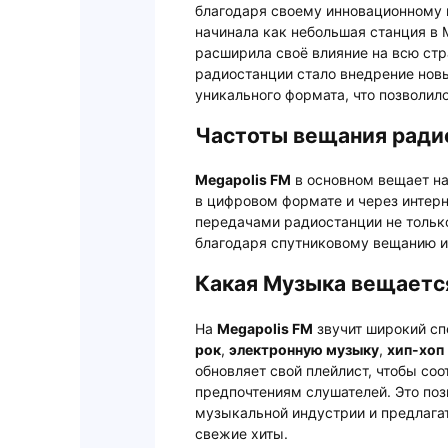
благодаря своему инновационному 
начинала как небольшая станция в М
расширила своё влияние на всю ст
радиостанции стало внедрение нов
уникального формата, что позволил
Частоты вещания ради
Megapolis FM
в основном вещает на
в цифровом формате и через интерн
передачами радиостанции не только
благодаря спутниковому вещанию и
Какая Музыка вещается
На
Megapolis FM
звучит широкий сп
рок
,
электронную музыку
,
хип-хоп
обновляет свой плейлист, чтобы со
предпочтениям слушателей. Это поз
музыкальной индустрии и предлага
свежие хиты.