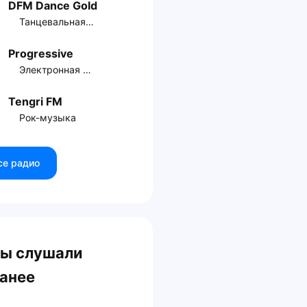
DFM Dance Gold
Танцевальная музыка
Progressive
Электронная музыка
Tengri FM
Рок-музыка
се радио
ы слушали
анее