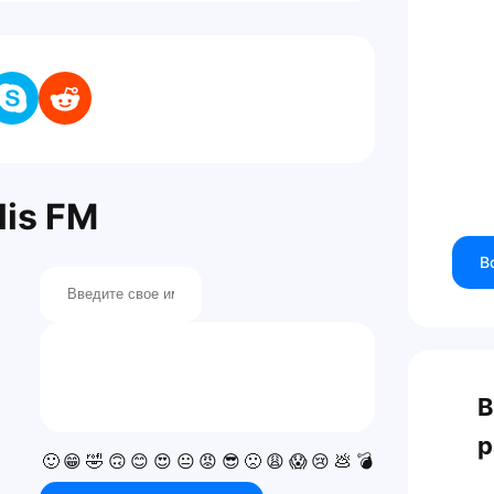
is FM
В
В
р
🙂
😁
🤣
🙃
😊
😍
😐
😡
😎
🙁
😩
😱
😢
💩
💣
💯
👍
👎