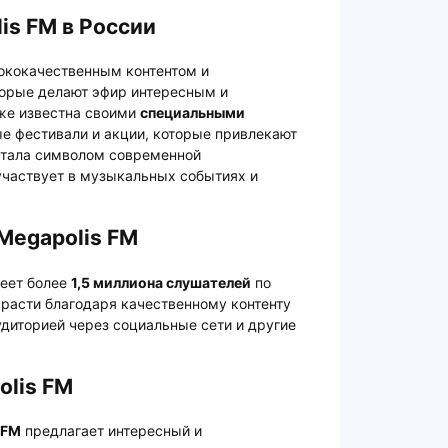
is FM в России
ококачественным контентом и
орые делают эфир интересным и
же известна своими
специальными
ые фестивали и акции, которые привлекают
стала символом современной
участвует в музыкальных событиях и
Megapolis FM
еет более
1,5 миллиона слушателей
по
 расти благодаря качественному контенту
диторией через социальные сети и другие
olis FM
 FM
предлагает интересный и