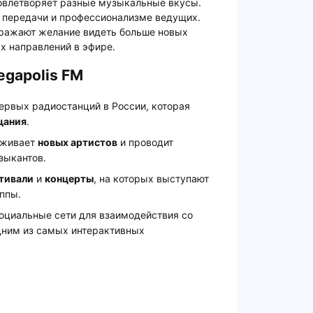
довлетворяет разные музыкальные вкусы.
е передачи и профессионализме ведущих.
ыражают желание видеть больше новых
х направлений в эфире.
gapolis FM
ервых радиостанций в России, которая
щания
.
рживает
новых артистов
и проводит
зыкантов.
тивали
и
концерты
, на которых выступают
ппы.
социальные сети для взаимодействия со
одним из самых интерактивных