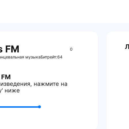
Л
s FM
0
анцевальная музыка
Битрейт:
64
 FM
изведения, нажмите на
y' ниже