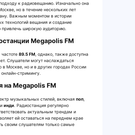
подходу к радиовещанию. Изначально она
оскве, но в течение нескольких лет
рану. Важным моментом в истории
ых технологий вещания и создание
о привлечь широкую аудиторию.
останции Megapolis FM
 частоте
89.5 FM
, однако, также доступна
ет. Слушатели могут наслаждаться
 в Москве, но и в других городах России
 онлайн-стримингу.
 на Megapolis FM
ектр музыкальных стилей, включая
поп
,
и
инди
. Радиостанция регулярно
ответствовать актуальным трендам и
воляет ей оставаться на переднем крае
ть своим слушателям только самые