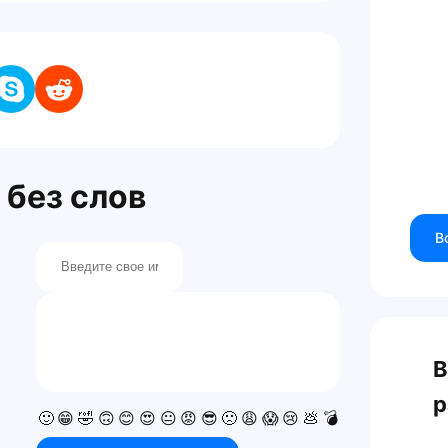
без слов
В
В
р
🙂
😁
🤣
🙃
😊
😍
😐
😡
😎
🙁
😩
😱
😢
💩
💣
💯
👍
👎