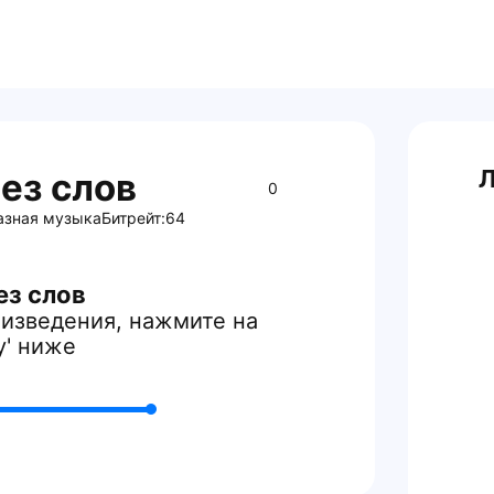
Л
ез слов
0
азная музыка
Битрейт:
64
ез слов
изведения, нажмите на
y' ниже