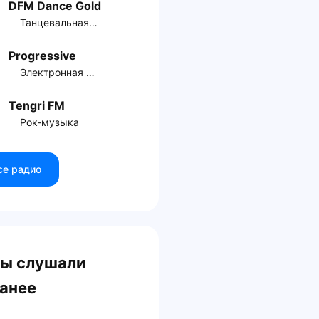
DFM Dance Gold
Танцевальная музыка
Progressive
Электронная музыка
Tengri FM
Рок-музыка
се радио
ы слушали
анее