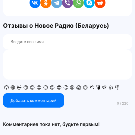
Отзывы о Новое Радио (Беларусь)
🙂
😁
🤣
🙃
😊
😍
😐
😡
😎
🙁
😩
😱
😢
💩
💣
💯
👍
👎
Добавить комментарий
Комментариев пока нет, будьте первым!