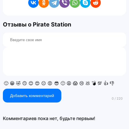
Отзывы о Pirate Station
🙂
😁
🤣
🙃
😊
😍
😐
😡
😎
🙁
😩
😱
😢
💩
💣
💯
👍
👎
Добавить комментарий
Комментариев пока нет, будьте первым!