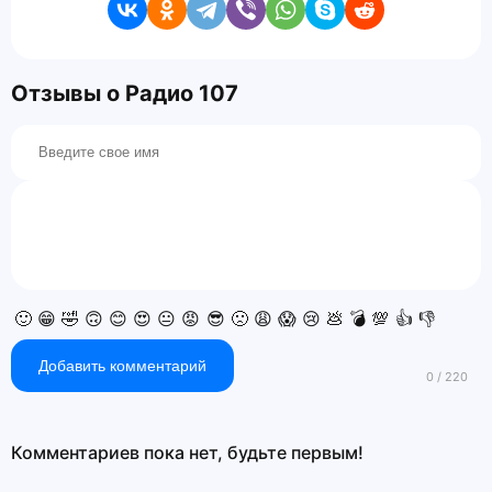
Отзывы о Радио 107
🙂
😁
🤣
🙃
😊
😍
😐
😡
😎
🙁
😩
😱
😢
💩
💣
💯
👍
👎
Добавить комментарий
Комментариев пока нет, будьте первым!