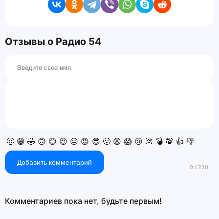
Отзывы о Радио 54
🙂
😁
🤣
🙃
😊
😍
😐
😡
😎
🙁
😩
😱
😢
💩
💣
💯
👍
👎
Добавить комментарий
Комментариев пока нет, будьте первым!