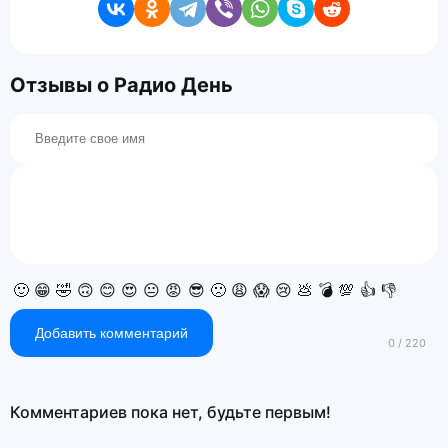
Отзывы о Радио День
🙂
😁
🤣
🙃
😊
😍
😐
😡
😎
🙁
😩
😱
😢
💩
💣
💯
👍
👎
Добавить комментарий
Комментариев пока нет, будьте первым!