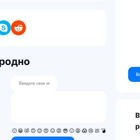
Гродно
В
В
р
🙂
😁
🤣
🙃
😊
😍
😐
😡
😎
🙁
😩
😱
😢
💩
💣
💯
👍
👎