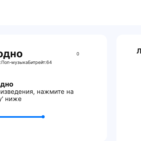
Л
одно
0
:
Поп-музыка
Битрейт:
64
одно
изведения, нажмите на
y' ниже