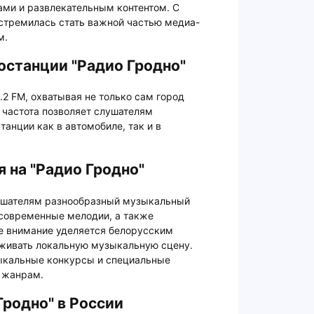
ми и развлекательным контентом. С
 стремилась стать важной частью медиа-
м.
станции "Радио Гродно"
.2 FM, охватывая не только сам город
а частота позволяет слушателям
нции как в автомобиле, так и в
 на "Радио Гродно"
лушателям разнообразный музыкальный
 современные мелодии, а также
е внимание уделяется белорусским
рживать локальную музыкальную сцену.
ыкальные конкурсы и специальные
 жанрам.
Гродно" в России