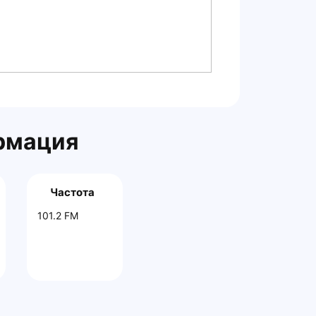
рмация
Частота
101.2 FM