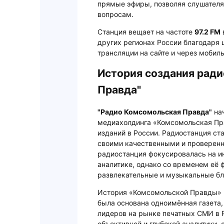
прямые эфиры, позволяя слушател
вопросам.
Станция вещает на частоте
97.2 FM
других регионах России благодаря 
трансляции на сайте и через мобил
История создания ради
Правда"
"Радио Комсомольская Правда"
нач
медиахолдинга «Комсомольская Пра
изданий в России. Радиостанция ст
своими качественными и проверен
радиостанция фокусировалась на и
аналитике, однако со временем её
развлекательные и музыкальные бл
История «Комсомольской Правды» ка
была основана одноимённая газета, 
лидеров на рынке печатных СМИ в Р
объективной и глубокой аналитики