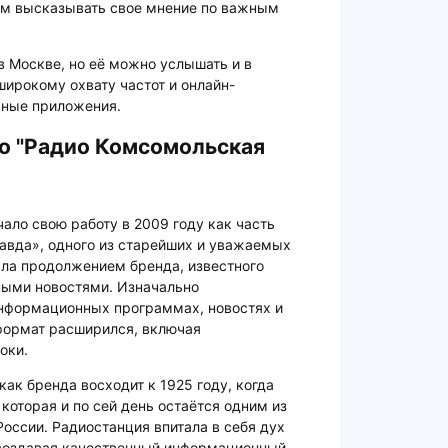
ям высказывать свое мнение по важным
в Москве, но её можно услышать и в
широкому охвату частот и онлайн-
ьные приложения.
о "Радио Комсомольская
ало свою работу в 2009 году как часть
вда», одного из старейших и уважаемых
ала продолжением бренда, известного
ными новостями. Изначально
нформационных программах, новостях и
 формат расширился, включая
оки.
к бренда восходит к 1925 году, когда
которая и по сей день остаётся одним из
оссии. Радиостанция впитала в себя дух
, создавая качественный информационный