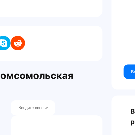
В
Комсомольская
В
р