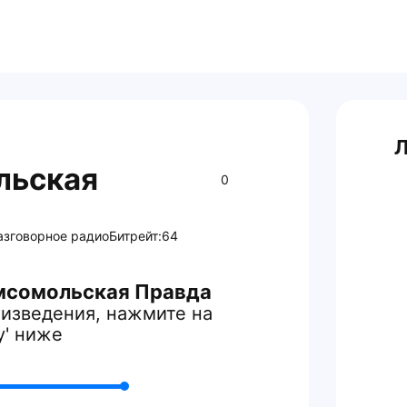
Л
льская
0
азговорное радио
Битрейт:
64
мсомольская Правда
изведения, нажмите на
y' ниже