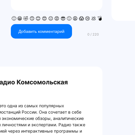
🙂
😁
🤣
🙃
😊
😍
😐
😡
😎
🙁
😩
😱
😢
💩
💣
💯
👍
👎
Добавить комментарий
Радио Комсомольская
то одна из самых популярных
останций России. Она сочетает в себе
и экономические обзоры, аналитические
 личностями и экспертами. Радио также
рией через интерактивные программы и