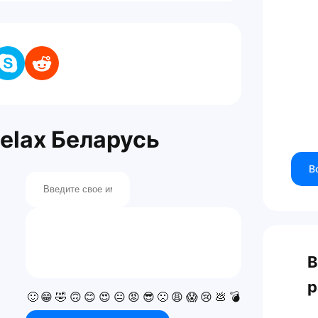
elax Беларусь
В
В
р
🙂
😁
🤣
🙃
😊
😍
😐
😡
😎
🙁
😩
😱
😢
💩
💣
💯
👍
👎