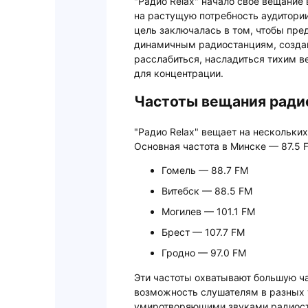
"Радио Relax" начало своё вещание 
на растущую потребность аудитории
цель заключалась в том, чтобы пре
динамичным радиостанциям, создав
расслабиться, насладиться тихим в
для концентрации.
Частоты вещания радио
"Радио Relax" вещает на нескольких
Основная частота в Минске — 87.5 F
Гомель — 88.7 FM
Витебск — 88.5 FM
Могилев — 101.1 FM
Брест — 107.7 FM
Гродно — 97.0 FM
Эти частоты охватывают большую ч
возможность слушателям в разных 
умиротворяющими звуками радиост