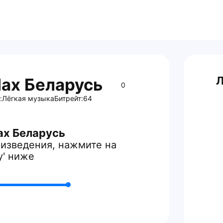
Л
lax Беларусь
0
:
Лёгкая музыка
Битрейт:
64
ax Беларусь
изведения, нажмите на
y' ниже