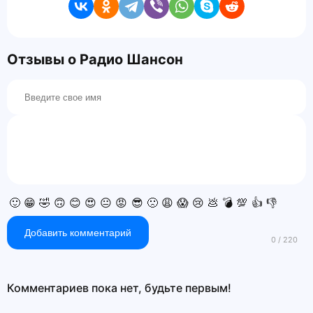
Отзывы о Радио Шансон
🙂
😁
🤣
🙃
😊
😍
😐
😡
😎
🙁
😩
😱
😢
💩
💣
💯
👍
👎
Добавить комментарий
Комментариев пока нет, будьте первым!