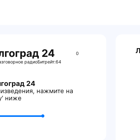
Л
лгоград 24
0
азговорное радио
Битрейт:
64
гоград 24
изведения, нажмите на
y' ниже