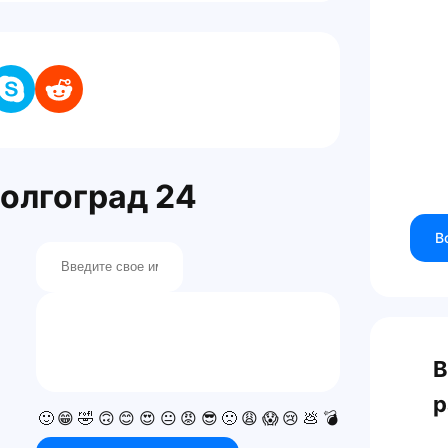
олгоград 24
В
В
р
🙂
😁
🤣
🙃
😊
😍
😐
😡
😎
🙁
😩
😱
😢
💩
💣
💯
👍
👎