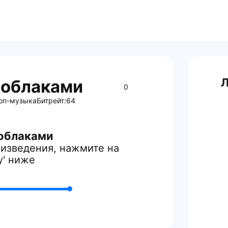
Л
 облаками
0
оп-музыка
Битрейт:
64
 облаками
изведения, нажмите на
y' ниже