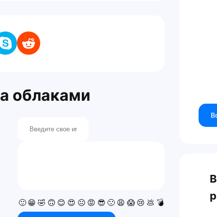
За облаками
В
В
р
🙂
😁
🤣
🙃
😊
😍
😐
😡
😎
🙁
😩
😱
😢
💩
💣
💯
👍
👎