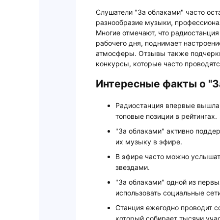
Слушатели "За облаками" часто ос
разнообразие музыки, профессион
Многие отмечают, что радиостанция
рабочего дня, поднимает настроени
атмосферы. Отзывы также подчерки
конкурсы, которые часто проводятс
Интересные факты о "З
Радиостанция впервые вышла в
топовые позиции в рейтингах.
"За облаками" активно подде
их музыку в эфире.
В эфире часто можно услыша
звездами.
"За облаками" одной из первы
использовать социальные сет
Станция ежегодно проводит с
который собирает тысячи уча