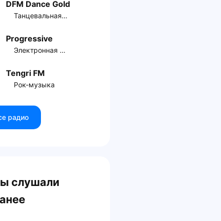
DFM Dance Gold
Танцевальная музыка
Progressive
Электронная музыка
Tengri FM
Рок-музыка
се радио
ы слушали
анее