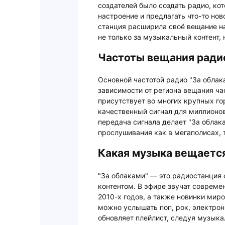
создателей было создать радио, ко
настроение и предлагать что-то но
станция расширила своё вещание н
не только за музыкальный контент, 
Частоты вещания радио
Основной частотой радио "За облака
зависимости от региона вещания ча
присутствует во многих крупных го
качественный сигнал для миллионов
передача сигнала делает "За облак
прослушивания как в мегаполисах, т
Какая музыка вещается
"За облаками" — это радиостанци
контентом. В эфире звучат совреме
2010-х годов, а также новинки ми
можно услышать поп, рок, электрони
обновляет плейлист, следуя музык