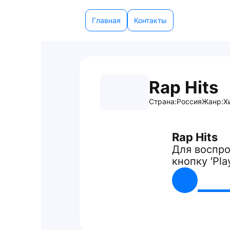
Главная
Контакты
Rap Hits
Страна:
Россия
Жанр:
Х
Rap Hits
Для воспро
кнопку 'Pla