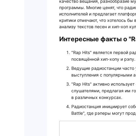
качество вещания, разнообразие му
программы. Многие ценят, что рад
исполнителей и предлагает платфор
критики отмечают, что хотелось бы
анализу текстов песен и хип-хоп ку
Интересные факты о "Ra
"Rap Hits" является первой р
посвящённой хип-хопу и рэпу.
Ведущие радиостанции часто 
выступления с популярными а
"Rap Hits" активно используе
слушателями, предлагая им го
в различных конкурсах.
Радиостанция инициирует собс
Battle", где рэперы могут про