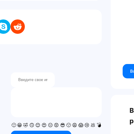
s
В
В
р
🙂
😁
🤣
🙃
😊
😍
😐
😡
😎
🙁
😩
😱
😢
💩
💣
💯
👍
👎