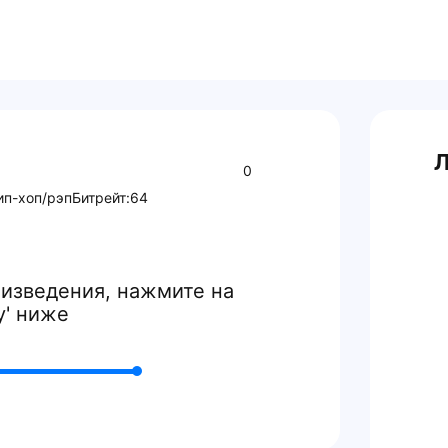
Л
0
ип-хоп/рэп
Битрейт:
64
изведения, нажмите на
y' ниже