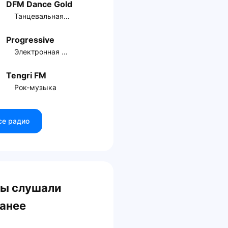
DFM Dance Gold
Танцевальная музыка
Progressive
Электронная музыка
Tengri FM
Рок-музыка
се радио
ы слушали
анее