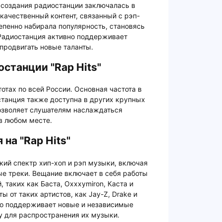
 создания радиостанции заключалась в
качественный контент, связанный с рэп-
степенно набирала популярность, становясь
 Радиостанция активно поддерживает
продвигать новые таланты.
станции "Rap Hits"
тотах по всей России. Основная частота в
станция также доступна в других крупных
 позволяет слушателям наслаждаться
в любом месте.
на "Rap Hits"
кий спектр хип-хоп и рэп музыки, включая
ые треки. Вещание включает в себя работы
 таких как Баста, Oxxxymiron, Каста и
 от таких артистов, как Jay-Z, Drake и
вно поддерживает новые и независимые
у для распространения их музыки.