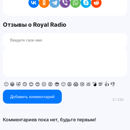
Отзывы о Royal Radio
🙂
😁
🤣
🙃
😊
😍
😐
😡
😎
🙁
😩
😱
😢
💩
💣
💯
👍
👎
Добавить комментарий
Комментариев пока нет, будьте первым!