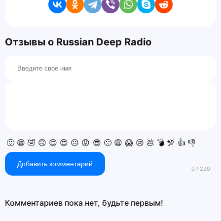
Отзывы о Russian Deep Radio
🙂
😁
🤣
🙃
😊
😍
😐
😡
😎
🙁
😩
😱
😢
💩
💣
💯
👍
👎
Добавить комментарий
Комментариев пока нет, будьте первым!