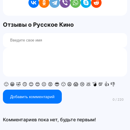
Отзывы о Русское Кино
🙂
😁
🤣
🙃
😊
😍
😐
😡
😎
🙁
😩
😱
😢
💩
💣
💯
👍
👎
Добавить комментарий
Комментариев пока нет, будьте первым!