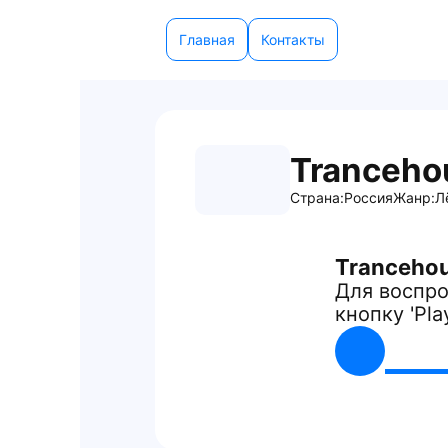
Главная
Контакты
Tranceho
Страна:
Россия
Жанр:
Л
Tranceho
Для воспро
кнопку 'Pla