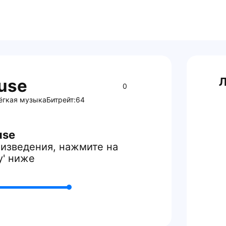
Л
use
0
ёгкая музыка
Битрейт:
64
use
изведения, нажмите на
y' ниже