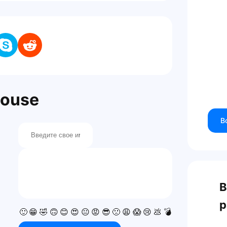
house
В
В
р
🙂
😁
🤣
🙃
😊
😍
😐
😡
😎
🙁
😩
😱
😢
💩
💣
💯
👍
👎