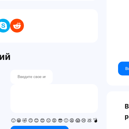
ий
В
В
р
🙂
😁
🤣
🙃
😊
😍
😐
😡
😎
🙁
😩
😱
😢
💩
💣
💯
👍
👎