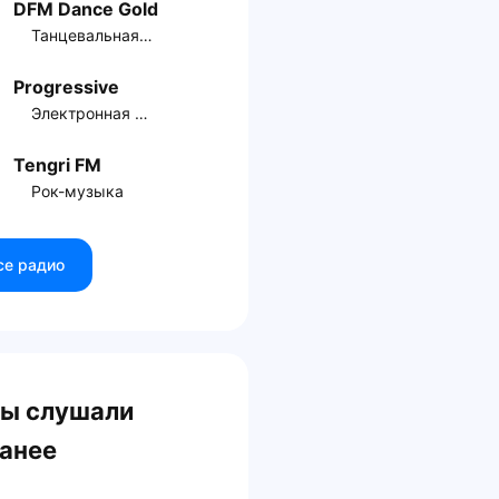
DFM Dance Gold
Танцевальная музыка
Progressive
Электронная музыка
Tengri FM
Рок-музыка
се радио
ы слушали
анее