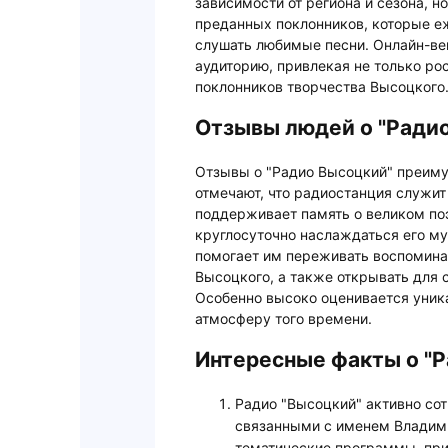
зависимости от региона и сезона, н
преданных поклонников, которые е
слушать любимые песни. Онлайн-ве
аудиторию, привлекая не только ро
поклонников творчества Высоцкого
Отзывы людей о "Ради
Отзывы о "Радио Высоцкий" преим
отмечают, что радиостанция служит
поддерживает память о великом поэ
круглосуточно наслаждаться его му
помогает им переживать воспомина
Высоцкого, а также открывать для 
Особенно высоко оценивается уник
атмосферу того времени.
Интересные факты о "
Радио "Высоцкий" активно со
связанными с именем Владими
тематические программы, при