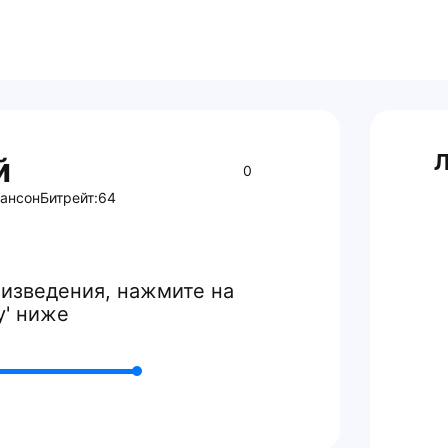
Л
й
0
ансон
Битрейт:
64
изведения, нажмите на
y' ниже