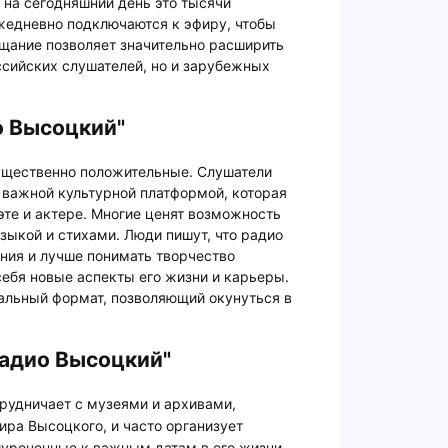
о на сегодняшний день это тысячи
жедневно подключаются к эфиру, чтобы
щание позволяет значительно расширить
ссийских слушателей, но и зарубежных
.
о Высоцкий"
ущественно положительные. Слушатели
 важной культурной платформой, которая
те и актере. Многие ценят возможность
зыкой и стихами. Люди пишут, что радио
ния и лучше понимать творчество
себя новые аспекты его жизни и карьеры.
альный формат, позволяющий окунуться в
Радио Высоцкий"
трудничает с музеями и архивами,
ра Высоцкого, и часто организует
уроченные к важным датам в его жизни.