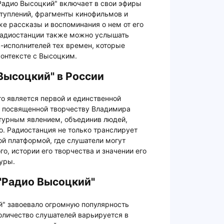
Радио Высоцкий" включает в свои эфиры
ступлений, фрагменты кинофильмов и
е рассказы и воспоминания о нем от его
 радиостанции также можно услышать
-исполнителей тех времен, которые
контексте с Высоцким.
Высоцкий" в России
то является первой и единственной
ю посвященной творчеству Владимира
турным явлением, объединив людей,
о. Радиостанция не только транслирует
ой платформой, где слушатели могут
о, истории его творчества и значении его
туры.
"Радио Высоцкий"
й" завоевало огромную популярность
оличество слушателей варьируется в