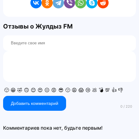
Отзывы о Жулдыз FM
🙂
😁
🤣
🙃
😊
😍
😐
😡
😎
🙁
😩
😱
😢
💩
💣
💯
👍
👎
Добавить комментарий
Комментариев пока нет, будьте первым!