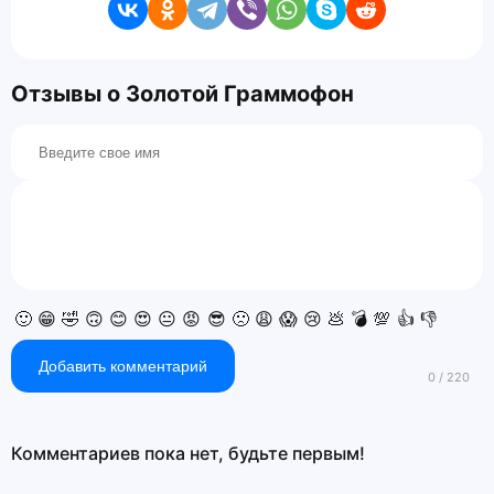
Отзывы о Золотой Граммофон
🙂
😁
🤣
🙃
😊
😍
😐
😡
😎
🙁
😩
😱
😢
💩
💣
💯
👍
👎
Добавить комментарий
Комментариев пока нет, будьте первым!