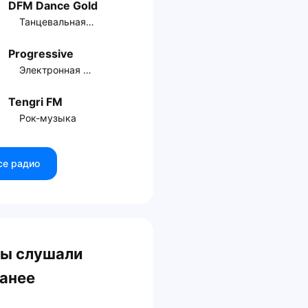
DFM Dance Gold
Танцевальная музыка
Progressive
Электронная музыка
Tengri FM
Рок-музыка
се радио
ы слушали
анее