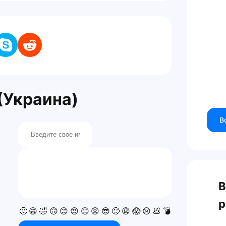
(Украина)
В
В
р
🙂
😁
🤣
🙃
😊
😍
😐
😡
😎
🙁
😩
😱
😢
💩
💣
💯
👍
👎