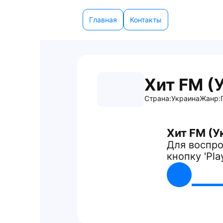
Главная
Контакты
Хит FM (
Страна:
Украина
Жанр:
Хит FM (У
Для воспро
кнопку 'Pla