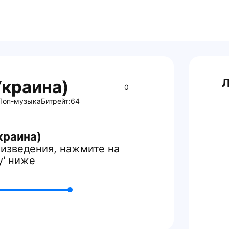
Л
Украина)
0
Поп-музыка
Битрейт:
64
краина)
изведения, нажмите на
y' ниже