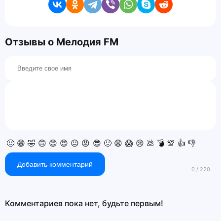
Отзывы о Мелодия FM
🙂
😁
🤣
🙃
😊
😍
😐
😡
😎
🙁
😩
😱
😢
💩
💣
💯
👍
👎
Добавить комментарий
Комментариев пока нет, будьте первым!