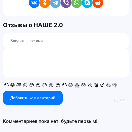
Отзывы о НАШЕ 2.0
🙂
😁
🤣
🙃
😊
😍
😐
😡
😎
🙁
😩
😱
😢
💩
💣
💯
👍
👎
Добавить комментарий
Комментариев пока нет, будьте первым!