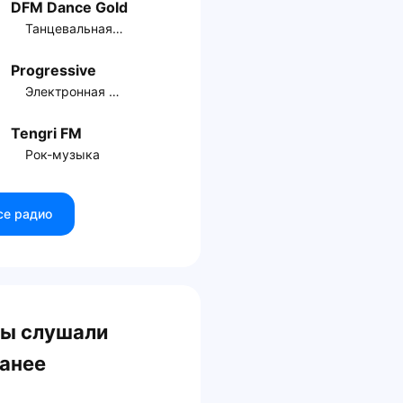
DFM Dance Gold
Танцевальная музыка
Progressive
Электронная музыка
Tengri FM
Рок-музыка
се радио
ы слушали
анее