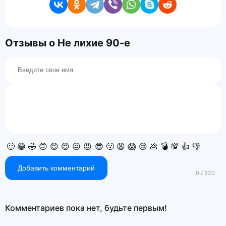
Отзывы о Не лихие 90-е
🙂
😁
🤣
🙃
😊
😍
😐
😡
😎
🙁
😩
😱
😢
💩
💣
💯
👍
👎
Добавить комментарий
Комментариев пока нет, будьте первым!