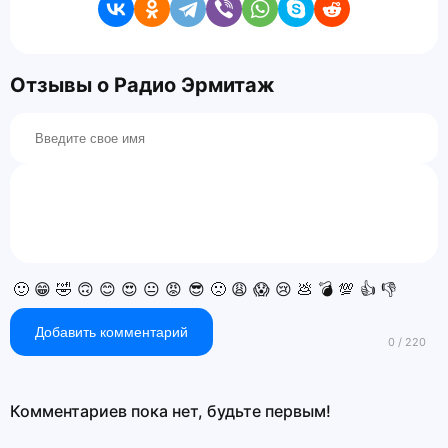
Отзывы о Радио Эрмитаж
🙂
😁
🤣
🙃
😊
😍
😐
😡
😎
🙁
😩
😱
😢
💩
💣
💯
👍
👎
Добавить комментарий
Комментариев пока нет, будьте первым!