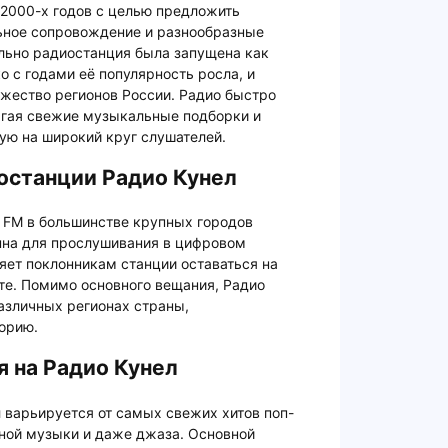
 2000-х годов с целью предложить
ьное сопровождение и разнообразные
льно радиостанция была запущена как
о с годами её популярность росла, и
жество регионов России. Радио быстро
агая свежие музыкальные подборки и
ую на широкий круг слушателей.
останции Радио Кунел
6 FM в большинстве крупных городов
пна для прослушивания в цифровом
ляет поклонникам станции оставаться на
те. Помимо основного вещания, Радио
азличных регионах страны,
орию.
 на Радио Кунел
 варьируется от самых свежих хитов поп-
нной музыки и даже джаза. Основной