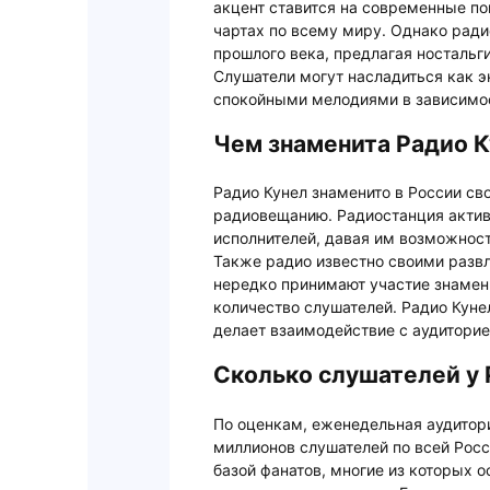
акцент ставится на современные по
чартах по всему миру. Однако рад
прошлого века, предлагая ностальг
Слушатели могут насладиться как э
спокойными мелодиями в зависимос
Чем знаменита Радио К
Радио Кунел знаменито в России с
радиовещанию. Радиостанция актив
исполнителей, давая им возможност
Также радио известно своими разв
нередко принимают участие знамени
количество слушателей. Радио Кунел
делает взаимодействие с аудитори
Сколько слушателей у 
По оценкам, еженедельная аудитори
миллионов слушателей по всей Росс
базой фанатов, многие из которых 