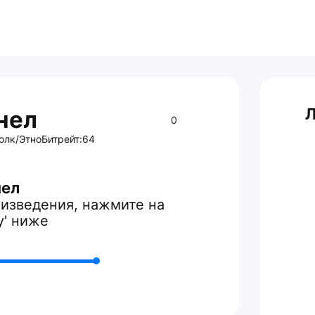
Л
нел
0
олк/Этно
Битрейт:
64
нел
изведения, нажмите на
y' ниже