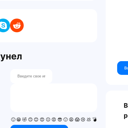
Кунел
В
В
р
🙂
😁
🤣
🙃
😊
😍
😐
😡
😎
🙁
😩
😱
😢
💩
💣
💯
👍
👎