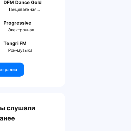
DFM Dance Gold
Танцевальная музыка
Progressive
Электронная музыка
Tengri FM
Рок-музыка
се радио
ы слушали
анее