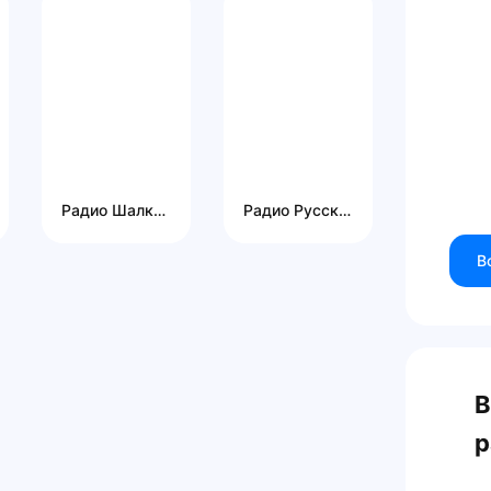
Радио Шалкар
Радио Русские Песни
В
В
р