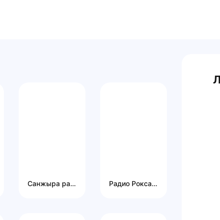
Л
Санжыра радиосу
Радио Роксана