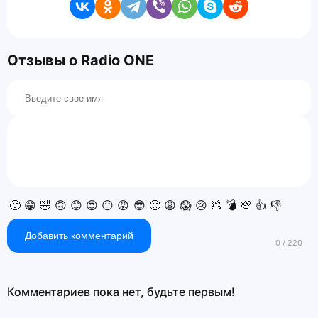
Отзывы о Radio ONE
🙂
😁
🤣
🙃
😊
😍
😐
😡
😎
🙁
😩
😱
😢
💩
💣
💯
👍
👎
Добавить комментарий
Комментариев пока нет, будьте первым!