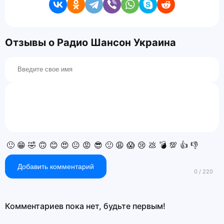
Отзывы о Радио Шансон Украина
🙂
😁
🤣
🙃
😊
😍
😐
😡
😎
🙁
😩
😱
😢
💩
💣
💯
👍
👎
Добавить комментарий
Комментариев пока нет, будьте первым!