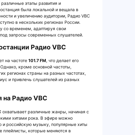
 различные этапы развития и
останция была локальной и вещала в
рности и увеличению аудитории, Радио VBC
ступно в нескольких регионах России.
гу со временем, адаптируя свои
под запросы современных слушателей.
останции Радио VBC
т на частоте
101.7 FM
, что делает его
Однако, кроме основной частоты,
их регионах страны на разных частотах,
диус и привлечь слушателей из разных
я на Радио VBC
C
охватывает различные жанры, начиная с
скими хитами рока. В эфире можно
 и российскую музыку, популярные хиты
ие плейлисты, которые меняются в