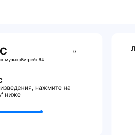
Л
BC
0
ок-музыка
Битрейт:
64
C
изведения, нажмите на
y' ниже