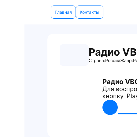
Главная
Контакты
Радио V
Страна:
Россия
Жанр:
Р
Радио VB
Для воспро
кнопку 'Pla