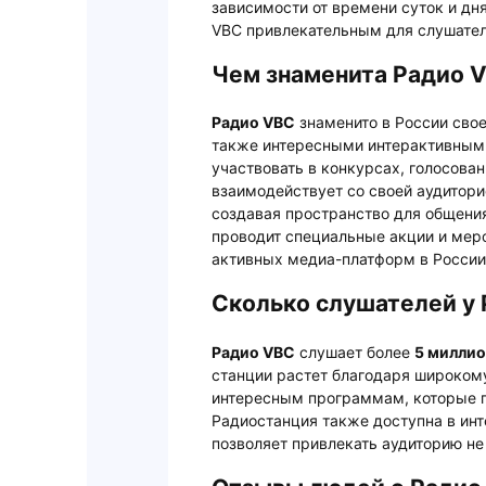
зависимости от времени суток и дн
VBC привлекательным для слушателе
Чем знаменита Радио V
Радио VBC
знаменито в России сво
также интересными интерактивными
участвовать в конкурсах, голосова
взаимодействует со своей аудитори
создавая пространство для общени
проводит специальные акции и меро
активных медиа-платформ в России
Сколько слушателей у
Радио VBC
слушает более
5 миллио
станции растет благодаря широком
интересным программам, которые п
Радиостанция также доступна в инте
позволяет привлекать аудиторию не 