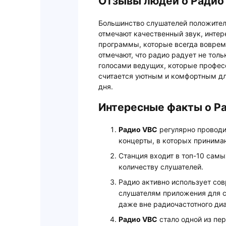
Отзывы людей о Радио
Большинство слушателей положител
отмечают качественный звук, инте
программы, которые всегда воврем
отмечают, что радио радует не толь
голосами ведущих, которые профес
считается уютным и комфортным дл
дня.
Интересные факты о Р
Радио VBC
регулярно проводи
концерты, в которых принима
Станция входит в топ-10 сам
количеству слушателей.
Радио активно использует со
слушателям приложения для с
даже вне радиочастотного диа
Радио VBC
стало одной из пе