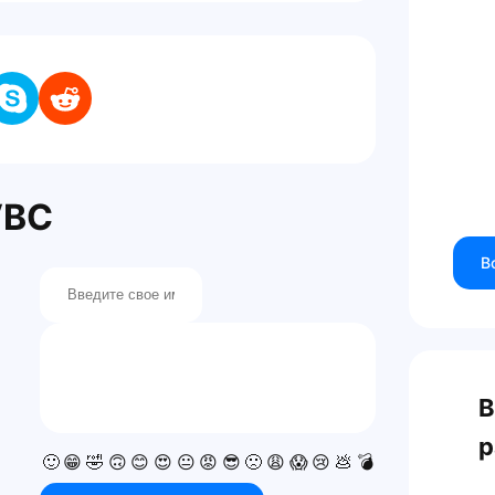
VBC
В
В
р
🙂
😁
🤣
🙃
😊
😍
😐
😡
😎
🙁
😩
😱
😢
💩
💣
💯
👍
👎