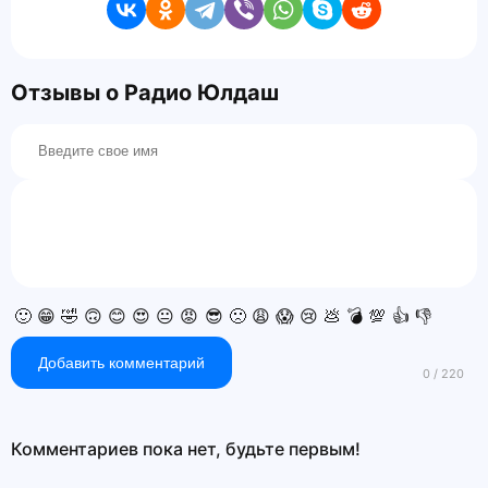
Отзывы о Радио Юлдаш
🙂
😁
🤣
🙃
😊
😍
😐
😡
😎
🙁
😩
😱
😢
💩
💣
💯
👍
👎
Добавить комментарий
Комментариев пока нет, будьте первым!