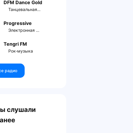
DFM Dance Gold
Танцевальная музыка
Progressive
Электронная музыка
Tengri FM
Рок-музыка
се радио
ы слушали
анее