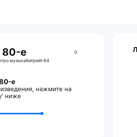
Л
 80-е
0
етро музыка
Битрейт:
64
80-е
изведения, нажмите на
y' ниже