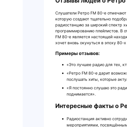
Отзывы людей о Ретро
Слушатели Ретро FM 80-е отмечают
которую создают тщательно подобр
радиостанцию за широкий спектр хи
программированию плейлистов. В от
FM 80-е является настоящей находк
хочет вновь окунуться в эпоху 80-х
Примеры отзывов:
«Это лучшее радио для тех, к
«Ретро FM 80-е дарит возмож
послушать хиты, которые акту
«Я постоянно слушаю это ради
поднимается».
Интересные факты о Р
Радиостанция активно сотруд
мероприятиями, посвящённым