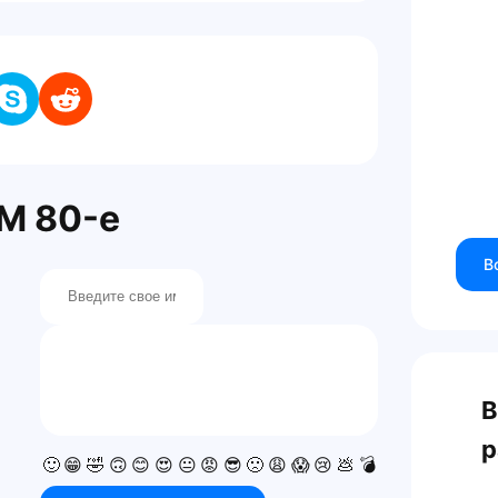
M 80-е
В
В
р
🙂
😁
🤣
🙃
😊
😍
😐
😡
😎
🙁
😩
😱
😢
💩
💣
💯
👍
👎